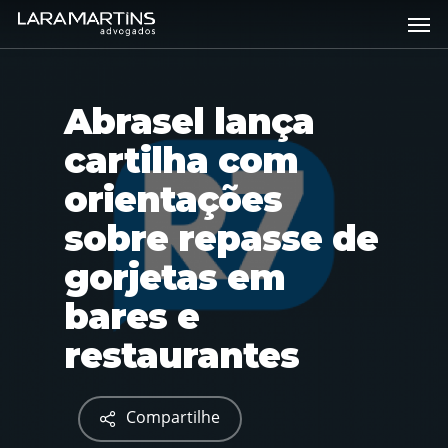
Skip
Men
to
main
content
Abrasel lança
cartilha com
orientações
sobre repasse de
gorjetas em
bares e
restaurantes
Compartilhe