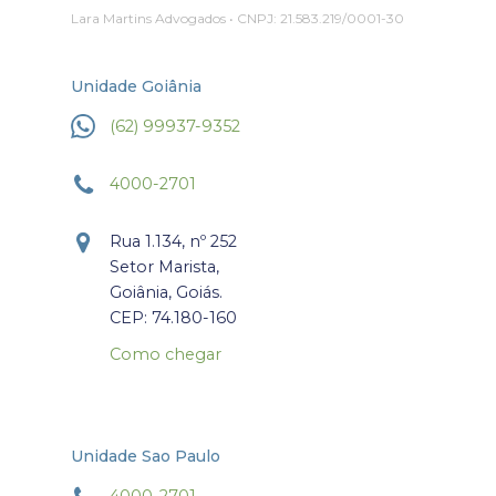
Lara Martins Advogados • CNPJ: 21.583.219/0001-30
Unidade Goiânia
(62) 99937-9352
4000-2701
Rua 1.134, nº 252
Setor Marista,
Goiânia, Goiás.
CEP: 74.180-160
Como chegar
Unidade Sao Paulo