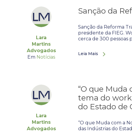
Sanção da Ref
Sanção da Reforma Trab
presidente da FIEG. Wo
Lara
cerca de 300 pessoas p
Martins
Advogados
Leia Mais
Em
Notícias
“O que Muda co
tema do works
do Estado de G
Lara
Martins
“O que Muda com a Nov
Advogados
das Indústrias do Estad