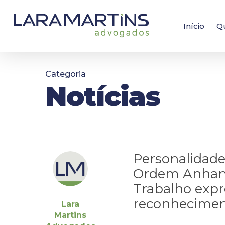
Skip
to
main
Início
Q
content
Categoria
Notícias
Personalidad
Ordem Anhang
Trabalho expr
reconhecimen
Lara
Martins