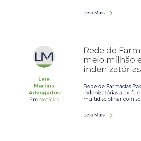
Leia Mais
Rede de Farmá
meio milhão e
indenizatórias
Lara
Martins
Rede de Farmácias Raia
Advogados
indenizatórias a ex-fun
multidisciplinar com s
Em
Notícias
Leia Mais