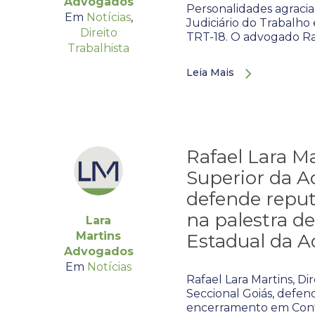
Advogados
Personalidades agrac
Em
Notícias
,
Judiciário do Trabalho
Direito
TRT-18. O advogado Raf
Trabalhista
Leia Mais
Rafael Lara Ma
Superior da A
defende repu
na palestra d
Lara
Martins
Estadual da A
Advogados
Em
Notícias
Rafael Lara Martins, Di
Seccional Goiás, defe
encerramento em Confe