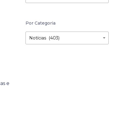
Por Categoria
Por
Por
Notícias (403)
Categoria
Categoria
as e