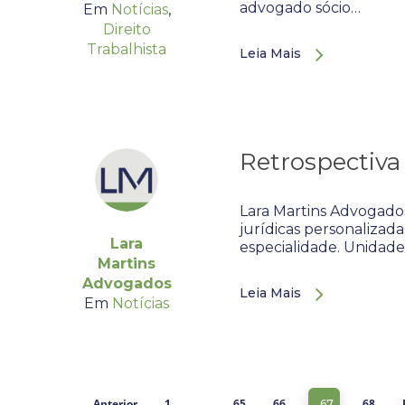
advogado sócio…
Em
Notícias
,
Direito
Trabalhista
Leia Mais
Retrospectiva
Lara Martins Advogados
jurídicas personalizada
Lara
especialidade. Unidade
Martins
Advogados
Leia Mais
Em
Notícias
Anterior
1
65
66
68
…
67