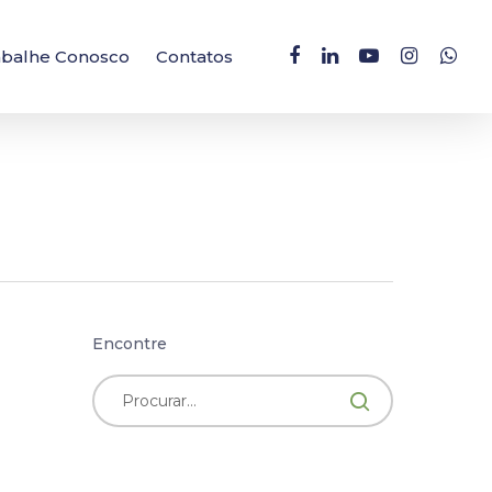
facebook
linkedin
youtube
instagram
whatsa
abalhe Conosco
Contatos
Encontre