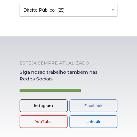
Por
Por
Direito Público (25)
Categoria
Categoria
ESTEJA SEMPRE ATUALIZADO
Siga nosso trabalho também nas
Redes Sociais
Instagram
Facebook
YouTube
LinkedIn