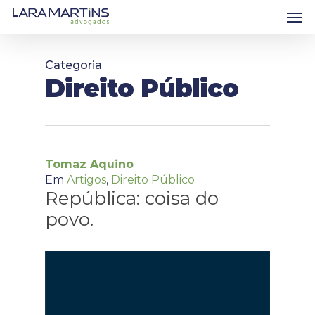
Skip
Men
to
main
content
Categoria
Direito Público
Tomaz Aquino
Em
Artigos
,
Direito Público
República: coisa do
povo.