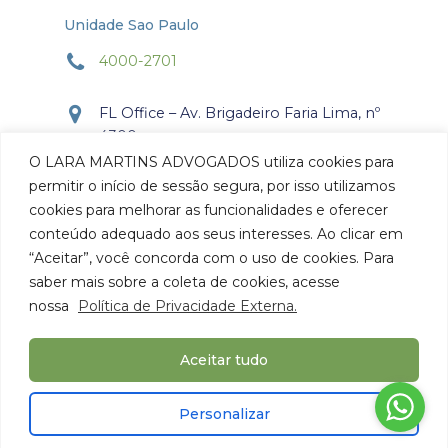
Unidade Sao Paulo
4000-2701
FL Office – Av. Brigadeiro Faria Lima, nº
4300
Torre Office – Sala 804
O LARA MARTINS ADVOGADOS utiliza cookies para
Itaim Bibi, São Paulo, SP.
permitir o início de sessão segura, por isso utilizamos
CEP: 04.538-132
cookies para melhorar as funcionalidades e oferecer
conteúdo adequado aos seus interesses. Ao clicar em
Como chegar
“Aceitar”, você concorda com o uso de cookies. Para
saber mais sobre a coleta de cookies, acesse
nossa
Política de Privacidade Externa.
Aceitar tudo
© 2026 Lara Martins Advogados. Todos os Direitos
Personalizar
Reservados.