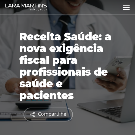
Skip
Men
to
main
content
Receita Saúde: a
nova exigência
fiscal para
profissionais de
saúde e
pacientes
Compartilhe