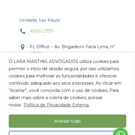
Unidade Sao Paulo
4000-2701
FL Office – Av. Brigadeiro Faria Lima, nº
4300
Torre Office – Sala 804
O LARA MARTINS ADVOGADOS utiliza cookies para
Itaim Bibi, São Paulo, SP.
permitir o início de sessão segura, por isso utilizamos
CEP: 04.538-132
cookies para melhorar as funcionalidades e oferecer
conteúdo adequado aos seus interesses. Ao clicar em
Como chegar
“Aceitar”, você concorda com o uso de cookies. Para
saber mais sobre a coleta de cookies, acesse
nossa
Política de Privacidade Externa.
Aceitar tudo
© 2026 Lara Martins Advogados. Todos os Direitos