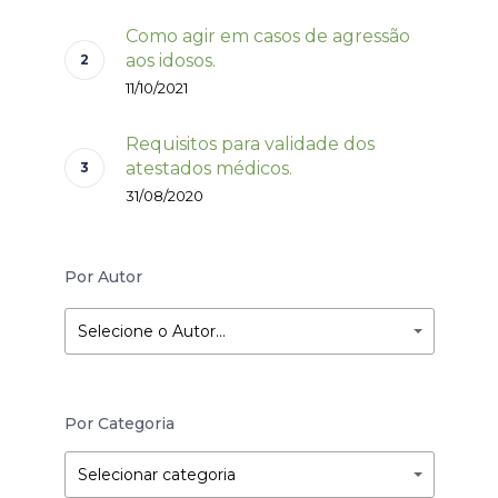
Como agir em casos de agressão
aos idosos.
11/10/2021
Requisitos para validade dos
atestados médicos.
31/08/2020
Por Autor
Selecione o Autor…
Por Categoria
Por
Por
Selecionar categoria
Categoria
Categoria