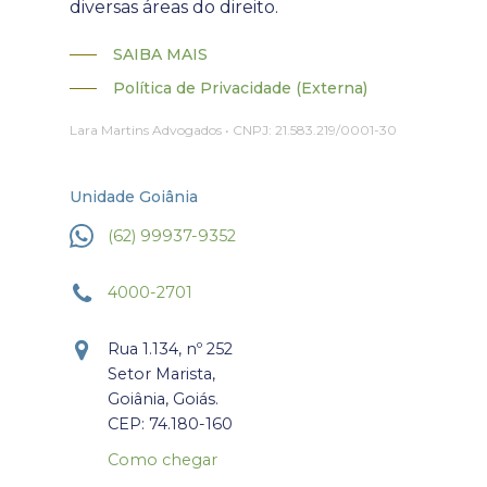
diversas áreas do direito.
SAIBA MAIS
Política de Privacidade (Externa)
Lara Martins Advogados • CNPJ: 21.583.219/0001-30
Unidade Goiânia
(62) 99937-9352
4000-2701
Rua 1.134, nº 252
Setor Marista,
Goiânia, Goiás.
CEP: 74.180-160
Como chegar