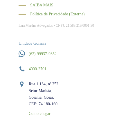
SAIBA MAIS
Política de Privacidade (Externa)
Lara Martins Advogados • CNPJ: 21.583.219/0001-30
Unidade Goiânia
(62) 99937-9352
4000-2701
Rua 1.134, nº 252
Setor Marista,
Goiânia, Goiás.
CEP: 74.180-160
Como chegar