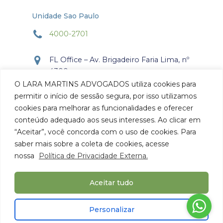
Unidade Sao Paulo
4000-2701
FL Office – Av. Brigadeiro Faria Lima, nº
4300
Torre Office – Sala 804
O LARA MARTINS ADVOGADOS utiliza cookies para
Itaim Bibi, São Paulo, SP.
permitir o início de sessão segura, por isso utilizamos
CEP: 04.538-132
cookies para melhorar as funcionalidades e oferecer
conteúdo adequado aos seus interesses. Ao clicar em
Como chegar
“Aceitar”, você concorda com o uso de cookies. Para
saber mais sobre a coleta de cookies, acesse
nossa
Política de Privacidade Externa.
Aceitar tudo
© 2026 Lara Martins Advogados. Todos os Direitos
Personalizar
Reservados.