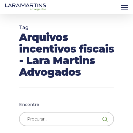
Skip
Men
to
main
content
Tag
Arquivos
incentivos fiscais
- Lara Martins
Advogados
Encontre