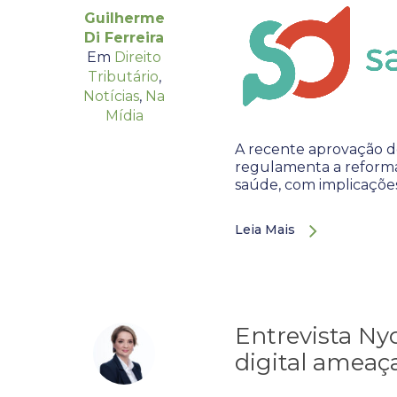
Guilherme
Di Ferreira
Em
Direito
Tributário
,
Notícias
,
Na
Mídia
A recente aprovação d
regulamenta a reforma 
saúde, com implicações
Leia Mais
Entrevista Nyc
digital ameaç