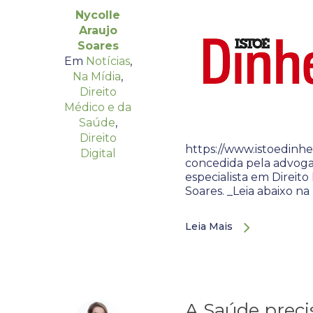
Nycolle
Araujo
Soares
Em
Notícias
,
Na Mídia
,
Direito
Médico e da
Saúde
,
Direito
https://www.istoedinhe
Digital
concedida pela advogad
especialista em Direit
Soares. _Leia abaixo na
Leia Mais
A Saúde prec