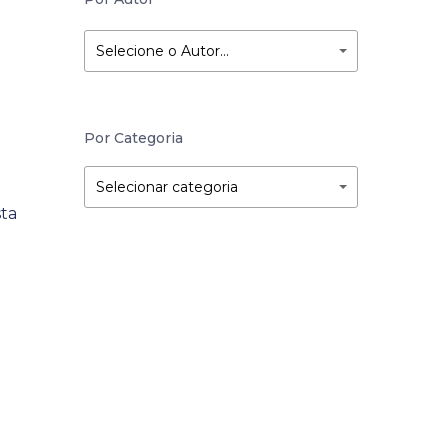
Selecione o Autor…
Por Categoria
Por
Por
Selecionar categoria
Categoria
Categoria
sta