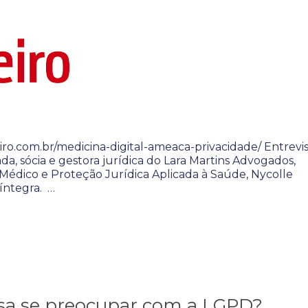
iro.com.br/medicina-digital-ameaca-privacidade/ Entrevi
a, sócia e gestora jurídica do Lara Martins Advogados,
o Médico e Proteção Jurídica Aplicada à Saúde, Nycolle
 íntegra. …
isa se preocupar com a LGPD?