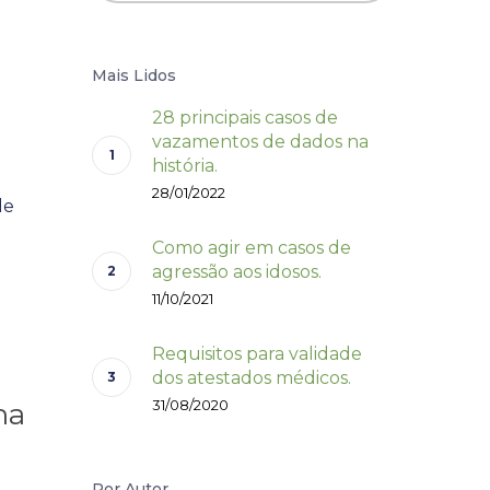
Mais Lidos
28 principais casos de
vazamentos de dados na
história.
28/01/2022
de
Como agir em casos de
agressão aos idosos.
11/10/2021
Requisitos para validade
dos atestados médicos.
31/08/2020
na
Por Autor