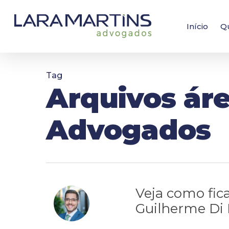
Skip
to
main
Início
Q
content
Tag
Arquivos áre
Advogados
Veja como fica
Guilherme Di 