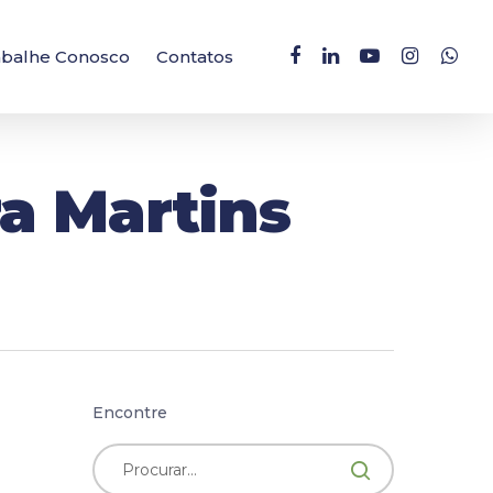
facebook
linkedin
youtube
instagram
whatsa
abalhe Conosco
Contatos
ra Martins
Encontre