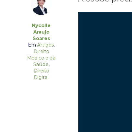
Nycolle
Araujo
Soares
Em
Artigos
,
Direito
Médico e da
Saúde
,
Direito
Digital