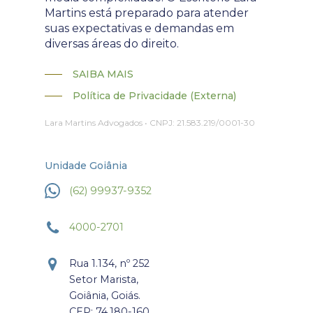
Martins está preparado para atender
suas expectativas e demandas em
diversas áreas do direito.
SAIBA MAIS
Política de Privacidade (Externa)
Lara Martins Advogados • CNPJ: 21.583.219/0001-30
Unidade Goiânia
(62) 99937-9352
4000-2701
Rua 1.134, nº 252
Setor Marista,
Goiânia, Goiás.
CEP: 74.180-160