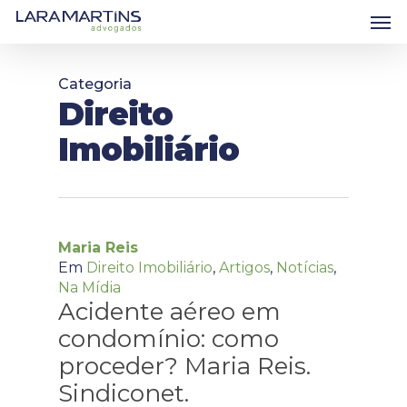
Skip
Men
to
main
content
Categoria
Direito
Imobiliário
Maria Reis
Em
Direito Imobiliário
,
Artigos
,
Notícias
,
Na Mídia
Acidente aéreo em
condomínio: como
proceder? Maria Reis.
Sindiconet.