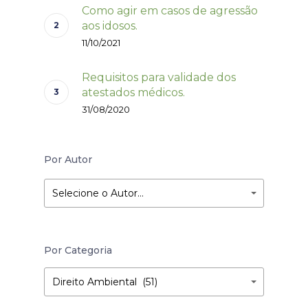
Como agir em casos de agressão
aos idosos.
11/10/2021
Requisitos para validade dos
atestados médicos.
31/08/2020
Por Autor
Selecione o Autor…
Por Categoria
Por
Por
Direito Ambiental (51)
Categoria
Categoria