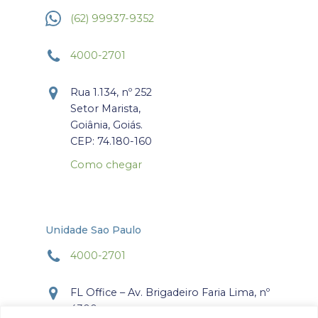
(62) 99937-9352
4000-2701
Rua 1.134, nº 252
Setor Marista,
Goiânia, Goiás.
CEP: 74.180-160
Como chegar
Unidade Sao Paulo
4000-2701
FL Office – Av. Brigadeiro Faria Lima, nº
4300