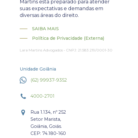
Martins está preparado para atender
suas expectativas e demandas em
diversas áreas do direito.
SAIBA MAIS
Política de Privacidade (Externa)
Lara Martins Advogados • CNPJ: 21.583.219/0001-30
Unidade Goiânia
(62) 99937-9352
4000-2701
Rua 1.134, nº 252
Setor Marista,
Goiânia, Goiás.
CEP: 74.180-160