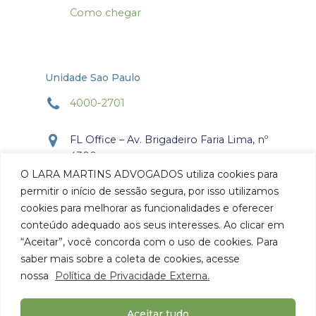
Como chegar
Unidade Sao Paulo
4000-2701
FL Office – Av. Brigadeiro Faria Lima, nº
4300
Torre Office – Sala 804
O LARA MARTINS ADVOGADOS utiliza cookies para
Itaim Bibi, São Paulo, SP.
permitir o início de sessão segura, por isso utilizamos
CEP: 04.538-132
cookies para melhorar as funcionalidades e oferecer
conteúdo adequado aos seus interesses. Ao clicar em
Como chegar
“Aceitar”, você concorda com o uso de cookies. Para
saber mais sobre a coleta de cookies, acesse
nossa
Política de Privacidade Externa.
Aceitar tudo