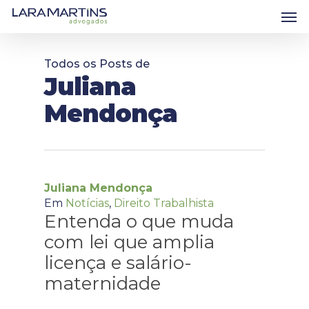
Skip
Men
to
main
content
Todos os Posts de
Juliana
Mendonça
Juliana Mendonça
Em
Notícias
,
Direito Trabalhista
Entenda o que muda
com lei que amplia
licença e salário-
maternidade