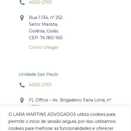
4000-2701
Rua 1.134, nº 252
Setor Marista,
Goiânia, Goiás.
CEP: 74.180-160
Como chegar
Unidade Sao Paulo
4000-2701
FL Office – Av. Brigadeiro Faria Lima, nº
4300
Torre Office – Sala 804
O LARA MARTINS ADVOGADOS utiliza cookies para
Itaim Bibi, São Paulo, SP.
permitir o início de sessão segura, por isso utilizamos
CEP: 04.538-132
cookies para melhorar as funcionalidades e oferecer