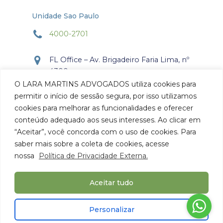
Unidade Sao Paulo
4000-2701
FL Office – Av. Brigadeiro Faria Lima, nº
4300
Torre Office – Sala 804
O LARA MARTINS ADVOGADOS utiliza cookies para
Itaim Bibi, São Paulo, SP.
permitir o início de sessão segura, por isso utilizamos
CEP: 04.538-132
cookies para melhorar as funcionalidades e oferecer
conteúdo adequado aos seus interesses. Ao clicar em
Como chegar
“Aceitar”, você concorda com o uso de cookies. Para
saber mais sobre a coleta de cookies, acesse
nossa
Política de Privacidade Externa.
Aceitar tudo
© 2026 Lara Martins Advogados. Todos os Direitos
Personalizar
Reservados.