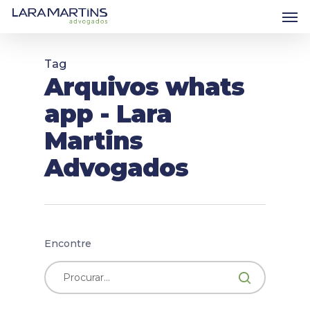
Skip
Men
to
main
content
Tag
Arquivos whats
app - Lara
Martins
Advogados
Encontre