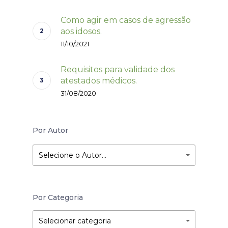
Como agir em casos de agressão
aos idosos.
11/10/2021
Requisitos para validade dos
atestados médicos.
31/08/2020
Por Autor
Selecione o Autor…
Por Categoria
Por
Por
Selecionar categoria
Categoria
Categoria