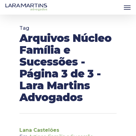
Skip
Men
to
main
content
Tag
Arquivos Núcleo
Família e
Sucessões -
Página 3 de 3 -
Lara Martins
Advogados
Lana Castelões