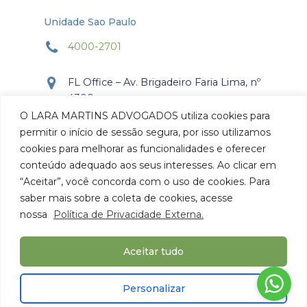
Unidade Sao Paulo
4000-2701
FL Office – Av. Brigadeiro Faria Lima, nº
4300
Torre Office – Sala 804
O LARA MARTINS ADVOGADOS utiliza cookies para
Itaim Bibi, São Paulo, SP.
permitir o início de sessão segura, por isso utilizamos
CEP: 04.538-132
cookies para melhorar as funcionalidades e oferecer
conteúdo adequado aos seus interesses. Ao clicar em
Como chegar
“Aceitar”, você concorda com o uso de cookies. Para
saber mais sobre a coleta de cookies, acesse
nossa
Política de Privacidade Externa.
Aceitar tudo
© 2026 Lara Martins Advogados. Todos os Direitos
Personalizar
Reservados.