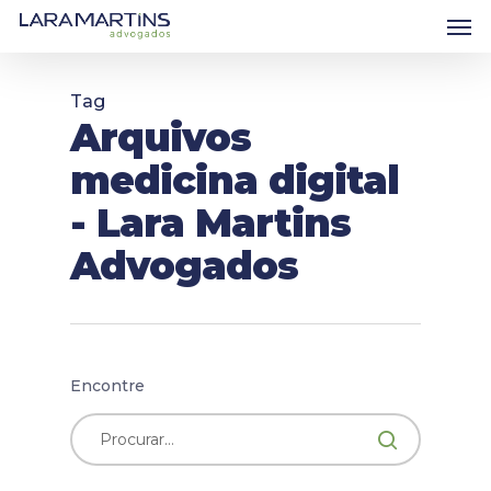
Skip
Men
to
main
content
Tag
Arquivos
medicina digital
- Lara Martins
Advogados
Encontre