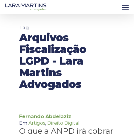
Skip
Men
to
main
content
Tag
Arquivos
Fiscalização
LGPD - Lara
Martins
Advogados
Fernando Abdelaziz
Em
Artigos
,
Direito Digital
O que a ANPD irá cobrar