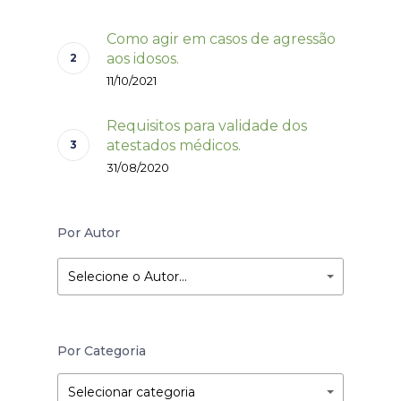
Como agir em casos de agressão
aos idosos.
11/10/2021
Requisitos para validade dos
atestados médicos.
31/08/2020
Por Autor
Selecione o Autor…
Por Categoria
Por
Por
Selecionar categoria
Categoria
Categoria