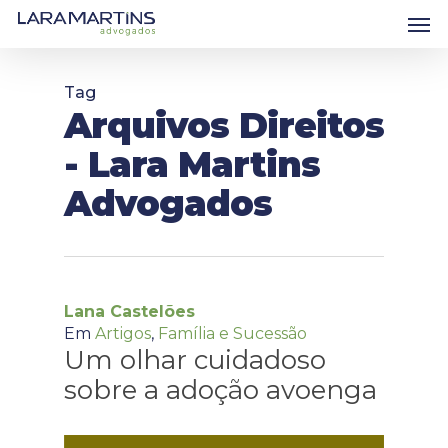
Skip
Men
to
main
content
Tag
Arquivos Direitos
- Lara Martins
Advogados
Lana Castelões
Em
Artigos
,
Família e Sucessão
Um olhar cuidadoso
sobre a adoção avoenga