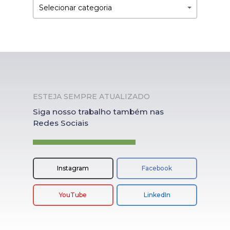
Por
Por
Selecionar categoria
Categoria
Categoria
ESTEJA SEMPRE ATUALIZADO
Siga nosso trabalho também nas
Redes Sociais
Instagram
Facebook
YouTube
LinkedIn