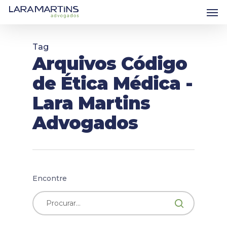
Skip
Men
to
main
content
Tag
Arquivos Código
de Ética Médica -
Lara Martins
Advogados
Encontre