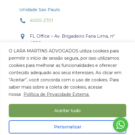
Unidade Sao Paulo
4000-2701
FL Office – Av. Brigadeiro Faria Lima, nº
4300
Torre Office – Sala 804
O LARA MARTINS ADVOGADOS utiliza cookies para
Itaim Bibi, São Paulo, SP.
permitir o início de sessão segura, por isso utilizamos
CEP: 04.538-132
cookies para melhorar as funcionalidades e oferecer
conteúdo adequado aos seus interesses. Ao clicar em
Como chegar
“Aceitar”, você concorda com o uso de cookies. Para
saber mais sobre a coleta de cookies, acesse
nossa
Política de Privacidade Externa.
Aceitar tudo
© 2026 Lara Martins Advogados. Todos os Direitos
Personalizar
Reservados.