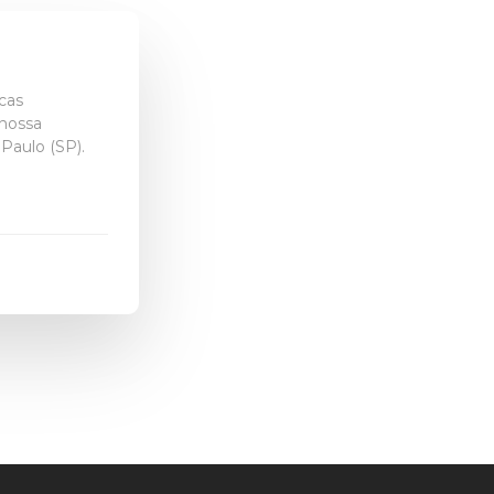
icas
 nossa
Paulo (SP).