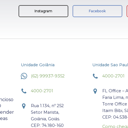
Instagram
Facebook
Unidade Goiânia
Unidade Sao Pau
(62) 99937-9352
4000-2701
4000-2701
FL Office – 
Faria Lima, 
ncioso
Torre Office
O
Rua 1.134, nº 252
Itaim Bibi, S
atender
Setor Marista,
CEP: 04.538
reas
Goiânia, Goiás.
CEP: 74.180-160
Como cheg