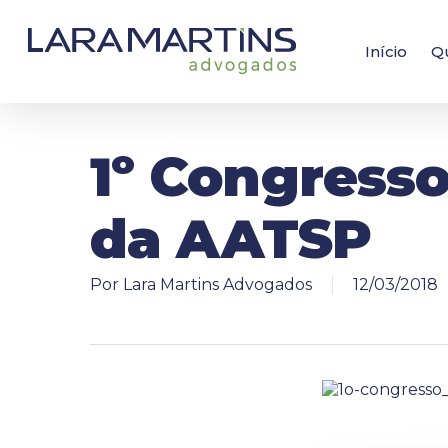
Skip
to
main
Início
Q
content
1º Congresso
da AATSP
Por
Lara Martins Advogados
12/03/2018