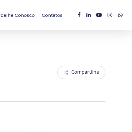
facebook
linkedin
youtube
instagram
whatsa
abalhe Conosco
Contatos
Compartilhe