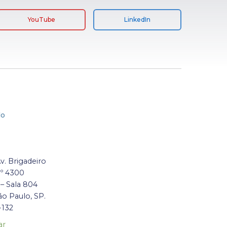
YouTube
LinkedIn
lo
Av. Brigadeiro
nº 4300
 – Sala 804
ão Paulo, SP.
-132
ar