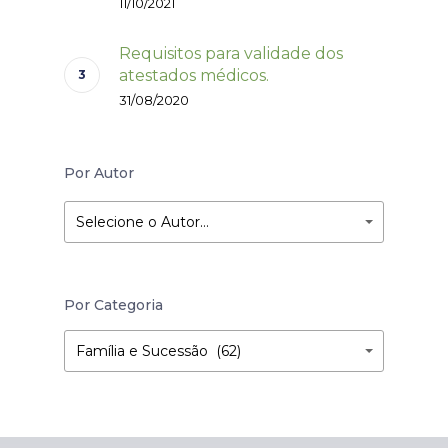
11/10/2021
Requisitos para validade dos
atestados médicos.
31/08/2020
Por Autor
Selecione o Autor…
Por Categoria
Por
Por
Família e Sucessão (62)
Categoria
Categoria