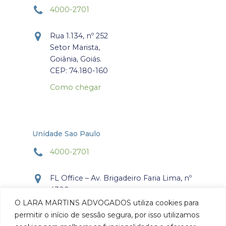
4000-2701
Rua 1.134, nº 252
Setor Marista,
Goiânia, Goiás.
CEP: 74.180-160
Como chegar
Unidade Sao Paulo
4000-2701
FL Office – Av. Brigadeiro Faria Lima, nº
4300
Torre Office – Sala 804
O LARA MARTINS ADVOGADOS utiliza cookies para
Itaim Bibi, São Paulo, SP.
permitir o início de sessão segura, por isso utilizamos
CEP: 04.538-132