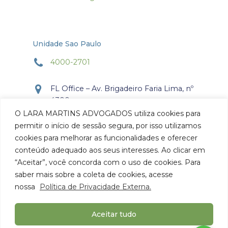
Unidade Sao Paulo
4000-2701
FL Office – Av. Brigadeiro Faria Lima, nº
4300
Torre Office – Sala 804
O LARA MARTINS ADVOGADOS utiliza cookies para
Itaim Bibi, São Paulo, SP.
permitir o início de sessão segura, por isso utilizamos
CEP: 04.538-132
cookies para melhorar as funcionalidades e oferecer
conteúdo adequado aos seus interesses. Ao clicar em
Como chegar
“Aceitar”, você concorda com o uso de cookies. Para
saber mais sobre a coleta de cookies, acesse
nossa
Política de Privacidade Externa.
Aceitar tudo