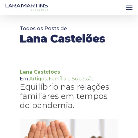
Skip
Men
to
main
content
Todos os Posts de
Lana Castelões
Lana Castelões
Em
Artigos
,
Família e Sucessão
Equilíbrio nas relações
familiares em tempos
de pandemia.