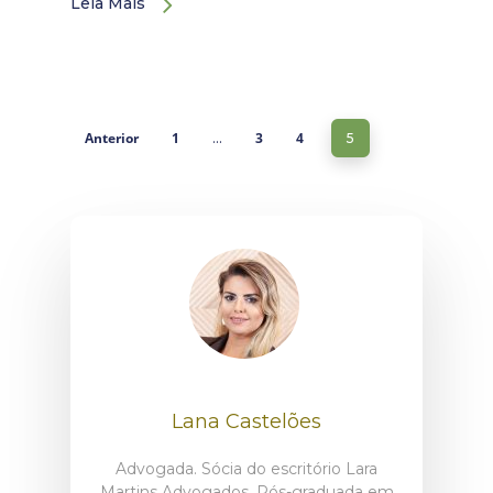
Leia Mais
Anterior
1
3
4
…
5
Lana Castelões
Advogada. Sócia do escritório Lara
Martins Advogados. Pós-graduada em