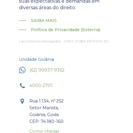
suas expectativas e demandas em
diversas áreas do direito.
SAIBA MAIS
Política de Privacidade (Externa)
Lara Martins Advogados • CNPJ: 21.583.219/0001-30
Unidade Goiânia
(62) 99937-9352
4000-2701
Rua 1.134, nº 252
Setor Marista,
Goiânia, Goiás.
CEP: 74.180-160
Como chegar