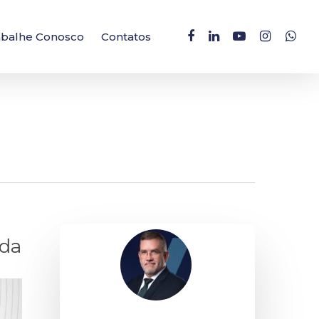
facebook
linkedin
youtube
instagram
whatsa
abalhe Conosco
Contatos
nda