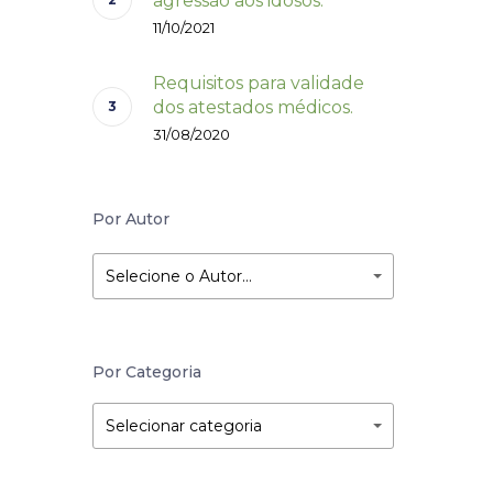
agressão aos idosos.
11/10/2021
Requisitos para validade
dos atestados médicos.
31/08/2020
Por Autor
Selecione o Autor…
Por Categoria
Por
Por
Selecionar categoria
Categoria
Categoria