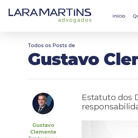
Skip
to
main
Início
Q
content
Todos os Posts de
Gustavo Cl
Estatuto dos 
responsabilid
Gustavo
Clemente