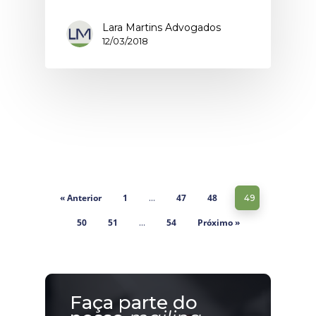
Lara Martins Advogados
12/03/2018
« Anterior
1
47
48
…
49
50
51
54
Próximo »
…
Faça parte do