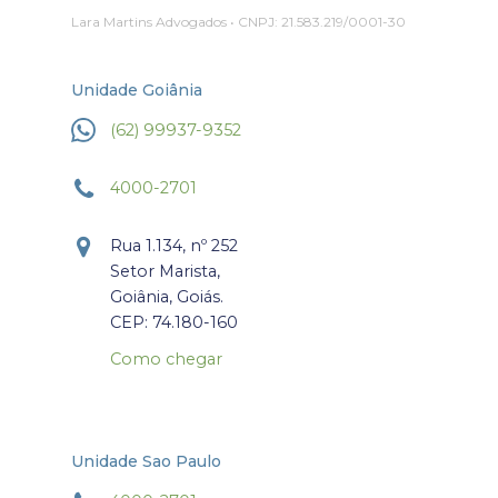
Lara Martins Advogados • CNPJ: 21.583.219/0001-30
Unidade Goiânia
(62) 99937-9352
4000-2701
Rua 1.134, nº 252
Setor Marista,
Goiânia, Goiás.
CEP: 74.180-160
Como chegar
Unidade Sao Paulo